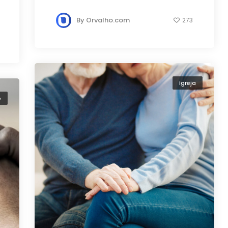
By
Orvalho.com
273
Igreja
o