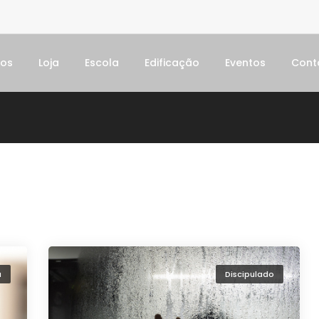
dos
Loja
Escola
Edificação
Eventos
Cont
ã
Discipulado