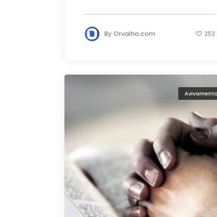
By
Orvalho.com
253
Avivament