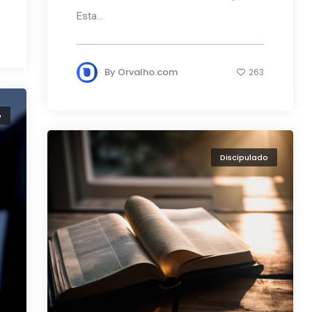
Esta...
By
Orvalho.com
263
o
Discipulado