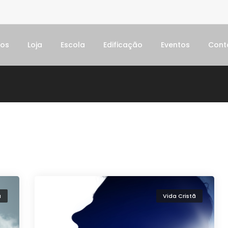
dos
Loja
Escola
Edificação
Eventos
Cont
ã
Vida Cristã