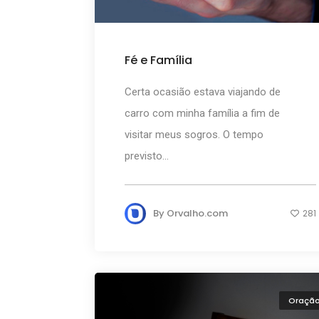
Fé e Família
Certa ocasião estava viajando de
carro com minha família a fim de
visitar meus sogros. O tempo
previsto...
By
Orvalho.com
281
Oraçã