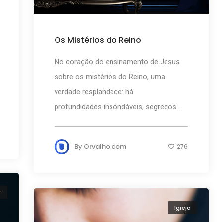
Os Mistérios do Reino
No coração do ensinamento de Jesus
sobre os mistérios do Reino, uma
verdade resplandece: há
profundidades insondáveis, segredos...
By
Orvalho.com
276
ã
Igreja