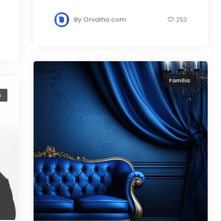
By
Orvalho.com
253
Família
a