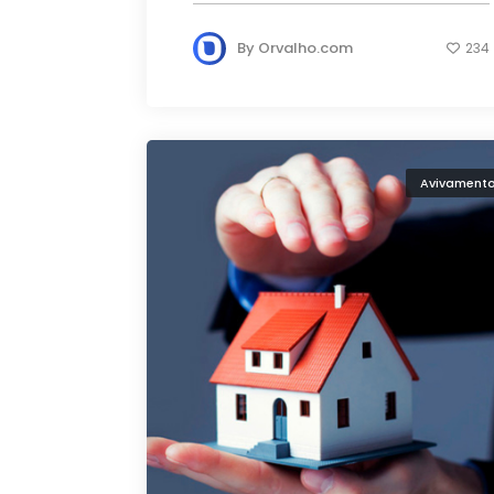
By
Orvalho.com
234
Avivament