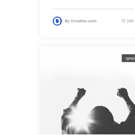
By
Orvalho.com
245
Igrej