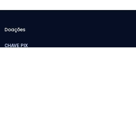
Doações
CHAVE PIX
cooperador@orvalho.com
MINISTÉRIO ORVALHO
Banco Itaú
Agência 8783 | C/C 04151-3
Escola Orvalho