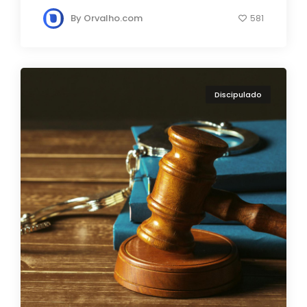
By
Orvalho.com
581
Discipulado