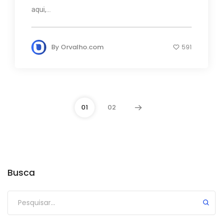
aqui,...
By
Orvalho.com
591
01
02
Busca