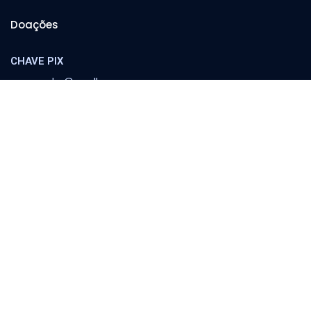
Doações
CHAVE PIX
cooperador@orvalho.com
MINISTÉRIO ORVALHO
Banco Itaú
Agência 8783 | C/C 04151-3
Escola Orvalho
Família
Política e Sociedade