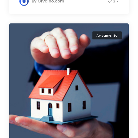
By
Orvalho.com
317
Avivamento