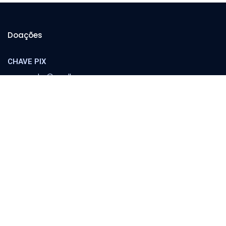
Doações
CHAVE PIX
cooperador@orvalho.com
MINISTÉRIO ORVALHO
Banco Itaú
Agência 8783 | C/C 04151-3
Escola Orvalho
Família