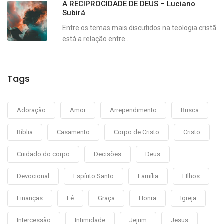
A RECIPROCIDADE DE DEUS – Luciano
Subirá
Entre os temas mais discutidos na teologia cristã
está a relação entre...
Tags
Adoração
Amor
Arrependimento
Busca
Bíblia
Casamento
Corpo de Cristo
Cristo
Cuidado do corpo
Decisões
Deus
Devocional
Espírito Santo
Família
FIlhos
Finanças
Fé
Graça
Honra
Igreja
Intercessão
Intimidade
Jejum
Jesus