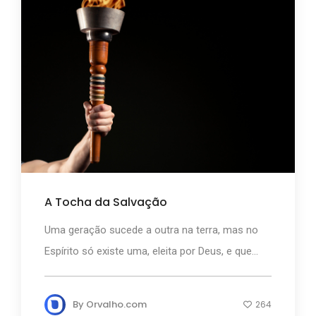
A Tocha da Salvação
Uma geração sucede a outra na terra, mas no
Espírito só existe uma, eleita por Deus, e que...
By
Orvalho.com
264