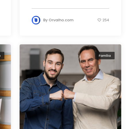
By
Orvalho.com
254
a
Família