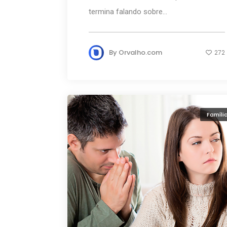
termina falando sobre...
By
Orvalho.com
272
Famíli