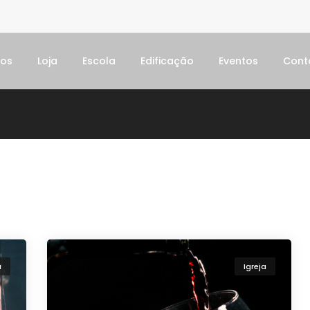
dos
Loja
Escola
Edificação
Eventos
Cont
a
Igreja