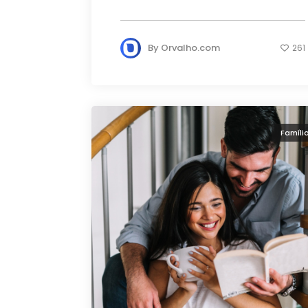
By
Orvalho.com
261
Famíli