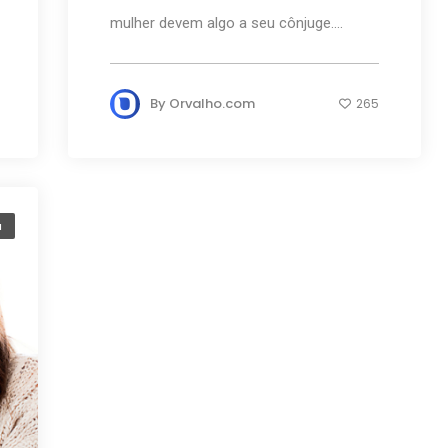
mulher devem algo a seu cônjuge....
By
Orvalho.com
265
a