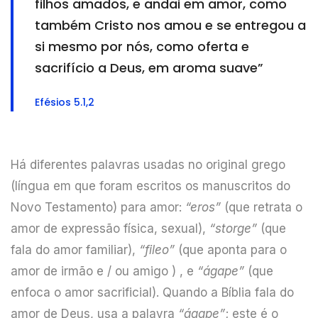
filhos amados, e andai em amor, como
também Cristo nos amou e se entregou a
si mesmo por nós, como oferta e
sacrifício a Deus, em aroma suave”
Efésios 5.1,2
Há diferentes palavras usadas no original grego
(língua em que foram escritos os manuscritos do
Novo Testamento) para amor:
“eros”
(que retrata o
amor de expressão física, sexual),
“storge”
(que
fala do amor familiar),
“fileo”
(que aponta para o
amor de irmão e / ou amigo ) , e
“ágape”
(que
enfoca o amor sacrificial). Quando a Bíblia fala do
amor de Deus, usa a palavra
“ágape”
; este é o