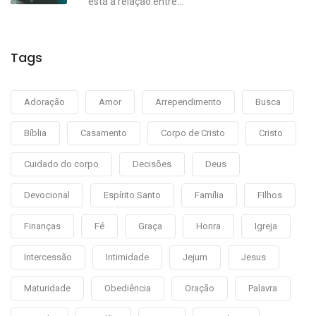
está a relação entre...
Tags
Adoração
Amor
Arrependimento
Busca
Bíblia
Casamento
Corpo de Cristo
Cristo
Cuidado do corpo
Decisões
Deus
Devocional
Espírito Santo
Família
FIlhos
Finanças
Fé
Graça
Honra
Igreja
Intercessão
Intimidade
Jejum
Jesus
Maturidade
Obediência
Oração
Palavra