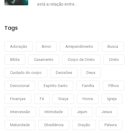
está a relação entre...
Tags
Adoração
Amor
Arrependimento
Busca
Bíblia
Casamento
Corpo de Cristo
Cristo
Cuidado do corpo
Decisões
Deus
Devocional
Espírito Santo
Família
FIlhos
Finanças
Fé
Graça
Honra
Igreja
Intercessão
Intimidade
Jejum
Jesus
Maturidade
Obediência
Oração
Palavra