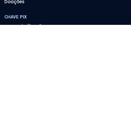
Doações
CHAVE PIX
cooperador@orvalho.com
MINISTÉRIO ORVALHO
Banco Itaú
Agência 8783 | C/C 04151-3
Escola Orvalho
Família
Política e Sociedade
Conferências