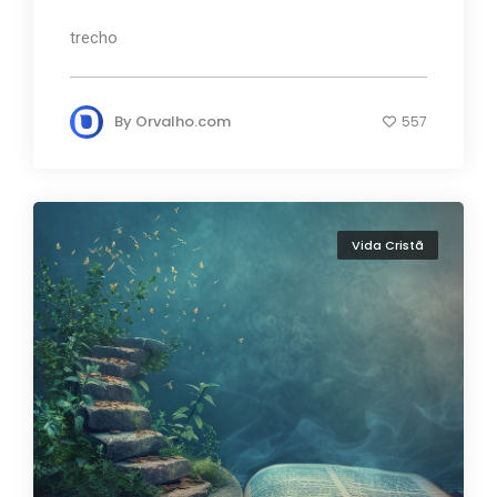
trecho
By
Orvalho.com
557
Vida Cristã