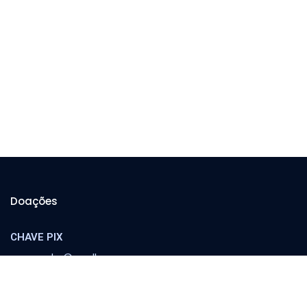
Doações
CHAVE PIX
cooperador@orvalho.com
MINISTÉRIO ORVALHO