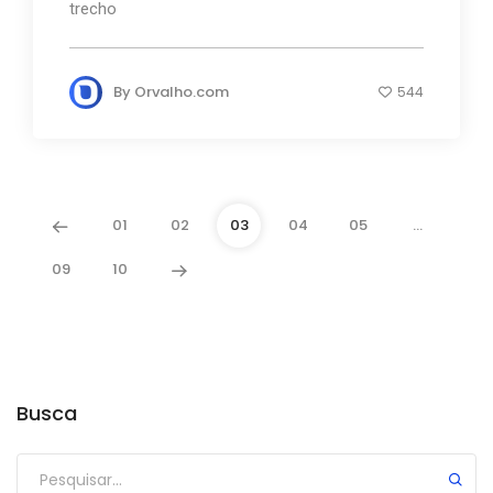
trecho
By
Orvalho.com
544
01
02
03
04
05
…
09
10
Busca