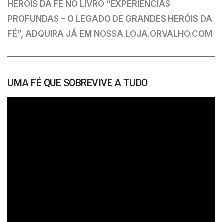
HERÓIS DA FÉ NO LIVRO “EXPERIÊNCIAS
PROFUNDAS – O LEGADO DE GRANDES HERÓIS DA
FÉ”, ADQUIRA JÁ EM NOSSA LOJA.ORVALHO.COM
UMA FÉ QUE SOBREVIVE A TUDO