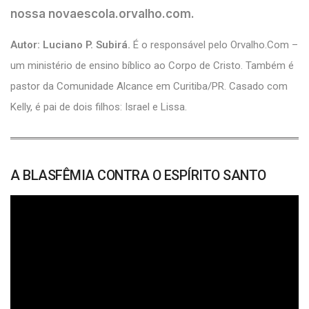
nossa novaescola.orvalho.com.
Autor: Luciano P. Subirá.
É o responsável pelo Orvalho.Com –
um ministério de ensino bíblico ao Corpo de Cristo. Também é
pastor da Comunidade Alcance em Curitiba/PR. Casado com
Kelly, é pai de dois filhos: Israel e Lissa.
A BLASFÊMIA CONTRA O ESPÍRITO SANTO