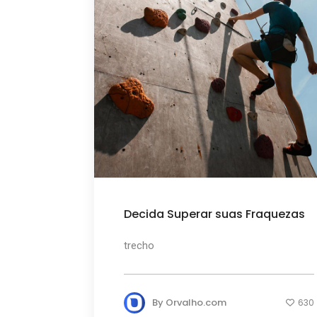
Decida Superar suas Fraquezas
trecho
By
Orvalho.com
630