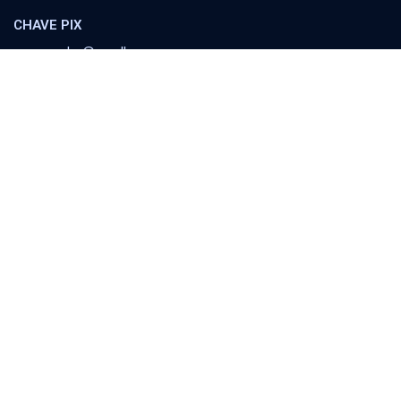
CHAVE PIX
cooperador@orvalho.com
MINISTÉRIO ORVALHO
Banco Itaú
Agência 8783 | C/C 04151-3
Escola Orvalho
Família
Política e Sociedade
Conferências
Combos