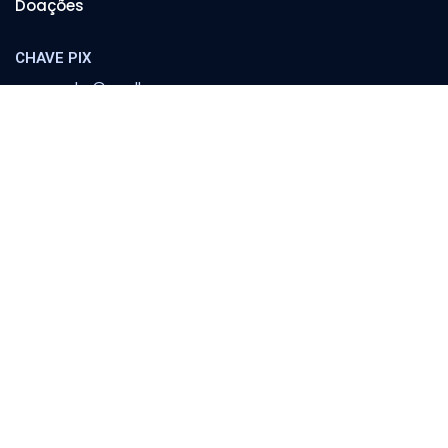
Doações
CHAVE PIX
cooperador@orvalho.com
MINISTÉRIO ORVALHO
Banco Itaú
Agência 8783 | C/C 04151-3
Escola Orvalho
Família
Política e Sociedade
Conferências