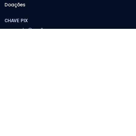
Doações
CHAVE PIX
cooperador@orvalho.com
MINISTÉRIO ORVALHO
Banco Itaú
Agência 8783 | C/C 04151-3
Escola Orvalho
Família
Política e Sociedade
Conferências