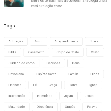
Entre os temas mais discutidos na teologia cristã
está a relação entre...
Tags
Adoração
Amor
Arrependimento
Busca
Bíblia
Casamento
Corpo de Cristo
Cristo
Cuidado do corpo
Decisões
Deus
Devocional
Espírito Santo
Família
FIlhos
Finanças
Fé
Graça
Honra
Igreja
Intercessão
Intimidade
Jejum
Jesus
Maturidade
Obediência
Oração
Palavra