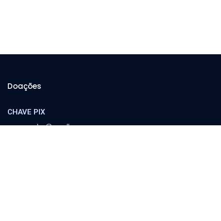
Doações
CHAVE PIX
cooperador@orvalho.com
MINISTÉRIO ORVALHO
Banco Itaú
Agência 8783 | C/C 04151-3