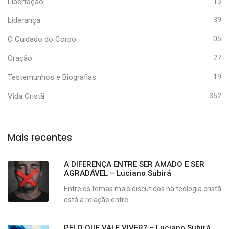
Libertação
13
Liderança
39
O Cuidado do Corpo
05
Oração
27
Testemunhos e Biografias
19
Vida Cristã
352
Mais recentes
A DIFERENÇA ENTRE SER AMADO E SER
AGRADÁVEL – Luciano Subirá
Entre os temas mais discutidos na teologia cristã
está a relação entre...
PELO QUE VALE VIVER? – Luciano Subirá