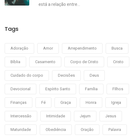
está a relação entre...
Tags
Adoração
Amor
Arrependimento
Busca
Bíblia
Casamento
Corpo de Cristo
Cristo
Cuidado do corpo
Decisões
Deus
Devocional
Espírito Santo
Família
FIlhos
Finanças
Fé
Graça
Honra
Igreja
Intercessão
Intimidade
Jejum
Jesus
Maturidade
Obediência
Oração
Palavra