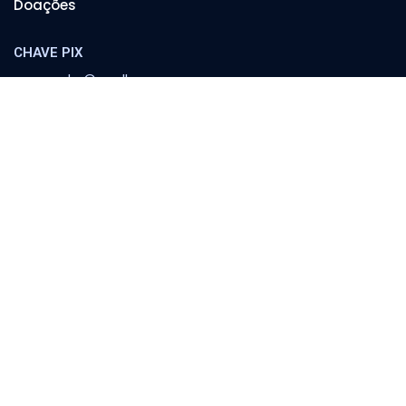
Doações
CHAVE PIX
cooperador@orvalho.com
MINISTÉRIO ORVALHO
Banco Itaú
Agência 8783 | C/C 04151-3
Escola Orvalho
Família
Política e Sociedade
Conferências