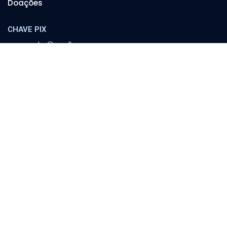
Doações
CHAVE PIX
cooperador@orvalho.com
MINISTÉRIO ORVALHO
Banco Itaú
Agência 8783 | C/C 04151-3
Escola Orvalho
Família
Política e Sociedade
Conferências