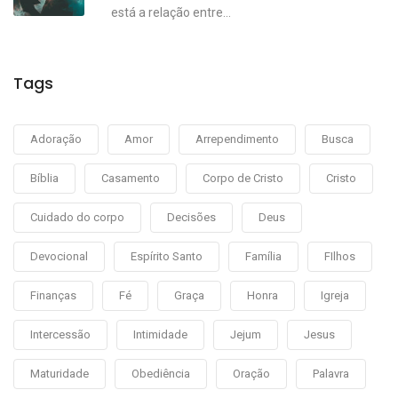
está a relação entre...
Tags
Adoração
Amor
Arrependimento
Busca
Bíblia
Casamento
Corpo de Cristo
Cristo
Cuidado do corpo
Decisões
Deus
Devocional
Espírito Santo
Família
FIlhos
Finanças
Fé
Graça
Honra
Igreja
Intercessão
Intimidade
Jejum
Jesus
Maturidade
Obediência
Oração
Palavra