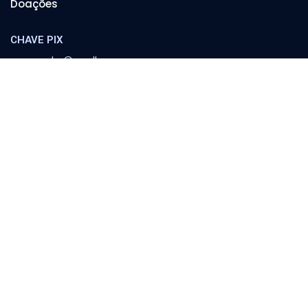
Doações
CHAVE PIX
cooperador@orvalho.com
MINISTÉRIO ORVALHO
Banco Itaú
Agência 8783 | C/C 04151-3
Escola Orvalho
Família
Política e Sociedade
Conferências