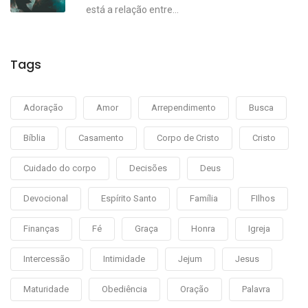
está a relação entre...
Tags
Adoração
Amor
Arrependimento
Busca
Bíblia
Casamento
Corpo de Cristo
Cristo
Cuidado do corpo
Decisões
Deus
Devocional
Espírito Santo
Família
FIlhos
Finanças
Fé
Graça
Honra
Igreja
Intercessão
Intimidade
Jejum
Jesus
Maturidade
Obediência
Oração
Palavra