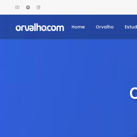
Home
Orvalho
Estu
O