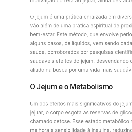
motivação correta ao jejuar, ainda destaco
O jejum é uma prática enraizada em diver
vão além de uma prática espiritual de pro
bem-estar. Este método, que envolve perío
alguns casos, de líquidos, vem sendo cad
saúde, corroborados por pesquisas científ
saudáveis efeitos do jejum, desvendando c
aliado na busca por uma vida mais saudáve
O Jejum e o Metabolismo
Um dos efeitos mais significativos do jej
jejuar, o corpo esgota as reservas de gl
chamado cetose. Esse estado metabólico 
melhora a sensibilidade à insulina, reduzin