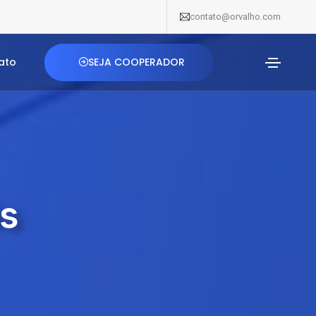
contato@orvalho.com
SEJA COOPERADOR
ato
is