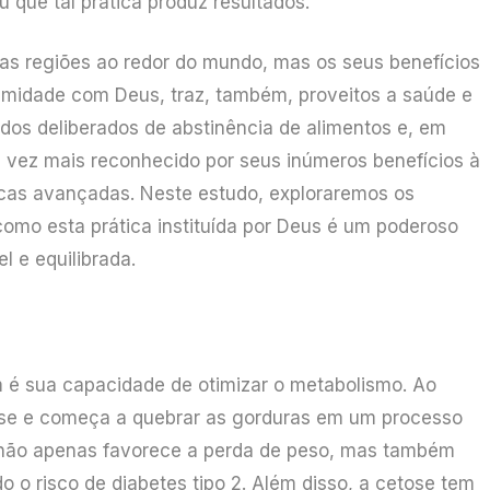
u que tal prática produz resultados.
sas regiões ao redor do mundo, mas os seus benefícios
ximidade com Deus, traz, também, proveitos a saúde e
dos deliberados de abstinência de alimentos e, em
a vez mais reconhecido por seus inúmeros benefícios à
icas avançadas. Neste estudo, exploraremos os
omo esta prática instituída por Deus é um poderoso
l e equilibrada.
um é sua capacidade de otimizar o metabolismo. Ao
icose e começa a quebrar as gorduras em um processo
não apenas favorece a perda de peso, mas também
do o risco de diabetes tipo 2. Além disso, a cetose tem