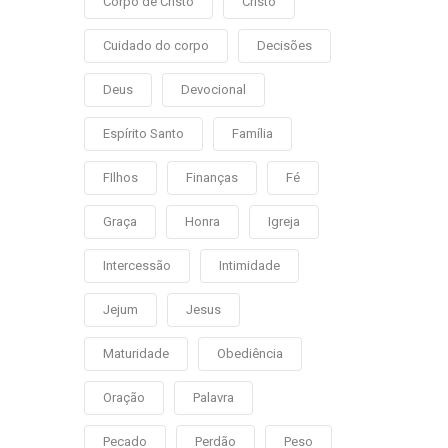
Corpo de Cristo
Cristo
Cuidado do corpo
Decisões
Deus
Devocional
Espírito Santo
Família
FIlhos
Finanças
Fé
Graça
Honra
Igreja
Intercessão
Intimidade
Jejum
Jesus
Maturidade
Obediência
Oração
Palavra
Pecado
Perdão
Peso