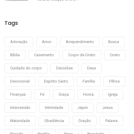
Tags
Adoração
Amor
Arrependimento
Busca
Bíblia
Casamento
Corpo de Cristo
Cristo
Cuidado do corpo
Decisões
Deus
Devocional
Espírito Santo
Família
FIlhos
Finanças
Fé
Graça
Honra
Igreja
Intercessão
Intimidade
Jejum
Jesus
Maturidade
Obediência
Oração
Palavra
Pecado
Perdão
Peso
Propósito