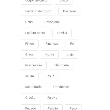
Corpo de Cristo
Cristo
Cuidado do corpo
Decisões
Deus
Devocional
Espírito Santo
Família
FIlhos
Finanças
Fé
Graça
Honra
Igreja
Intercessão
Intimidade
Jejum
Jesus
Maturidade
Obediência
Oração
Palavra
Pecado
Perdão
Peso