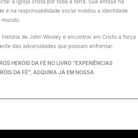
tar a Igreja cristã por toda a terra. Sua ênfase na
e e na responsabilidade social moldou a identidade
o mundo.
história de John Wesley e encontrar em Cristo a força
mente das adversidades que possam enfrentar.
ROS HERÓIS DA FÉ NO LIVRO “EXPERIÊNCIAS
ÓIS DA FÉ”, ADQUIRA JÁ EM NOSSA