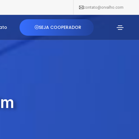
contato@orvalho.com
SEJA COOPERADOR
ato
Um