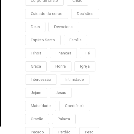
Corpo de Cristo
Cristo
Cuidado do corpo
Decisões
Deus
Devocional
Espírito Santo
Família
FIlhos
Finanças
Fé
Graça
Honra
Igreja
Intercessão
Intimidade
Jejum
Jesus
Maturidade
Obediência
Oração
Palavra
Pecado
Perdão
Peso