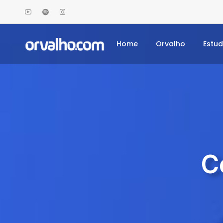
Home
Orvalho
Estu
C