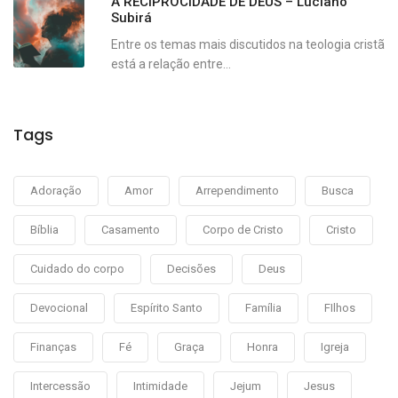
A RECIPROCIDADE DE DEUS – Luciano
Subirá
Entre os temas mais discutidos na teologia cristã
está a relação entre...
Tags
Adoração
Amor
Arrependimento
Busca
Bíblia
Casamento
Corpo de Cristo
Cristo
Cuidado do corpo
Decisões
Deus
Devocional
Espírito Santo
Família
FIlhos
Finanças
Fé
Graça
Honra
Igreja
Intercessão
Intimidade
Jejum
Jesus