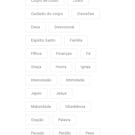
Corpo de Cristo
Cristo
Cuidado do corpo
Decisões
Deus
Devocional
Espírito Santo
Família
FIlhos
Finanças
Fé
Graça
Honra
Igreja
Intercessão
Intimidade
Jejum
Jesus
Maturidade
Obediência
Oração
Palavra
Pecado
Perdão
Peso