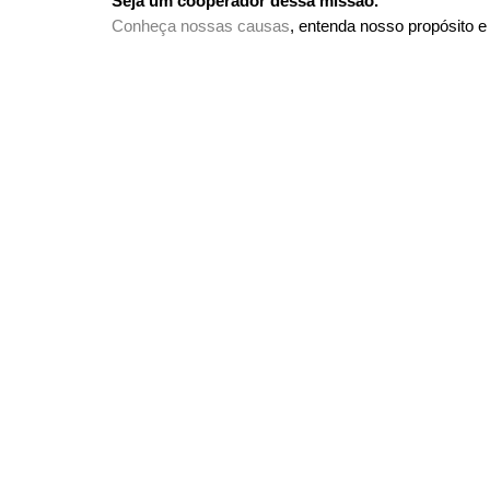
Seja um cooperador dessa missão.
Conheça nossas causas
, entenda nosso propósito e