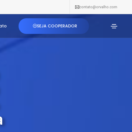
contato@orvalho.com
SEJA COOPERADOR
ato
a