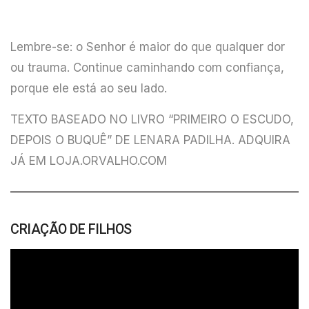
Lembre-se: o Senhor é maior do que qualquer dor
ou trauma. Continue caminhando com confiança,
porque ele está ao seu lado.
TEXTO BASEADO NO LIVRO “PRIMEIRO O ESCUDO,
DEPOIS O BUQUÊ” DE LENARA PADILHA. ADQUIRA
JÁ EM
LOJA.ORVALHO.COM
CRIAÇÃO DE FILHOS