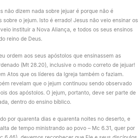
s não dizem nada sobre jejuar é porque não é
sobre o jejum. Isto é errado! Jesus não veio ensinar os
veio instituir a Nova Aliança, e todos os seus ensinos
do reino de Deus.
deu ordem aos seus apóstolos que ensinassem as
denado (Mt 28.20), inclusive o modo correto de jejuar!
em Atos que os líderes da Igreja também o faziam.
ambém revelam que o jejum continuou sendo observado
is dos apóstolos. O jejum, portanto, deve ser parte de
da, dentro do ensino bíblico.
do por quarenta dias e quarenta noites no deserto, e
alta de tempo ministrando ao povo – Mc 6.31, quer por
c 6.46), devemos reconhecer que Ele e seus discípulos