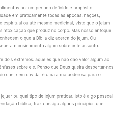
 alimentos por um período definido e propósito
nidade em praticamente todas as épocas, nações,
de espiritual ou até mesmo medicinal, visto que o jejum
desintoxicação que produz no corpo. Mas nosso enfoque
sconhecem o que a Bíblia diz acerca do jejum. Ou
eceberam ensinamento algum sobre este assunto.
ntre dois extremos: aqueles que não dão valor algum ao
nfases sobre ele. Penso que Deus queira despertar-no
ípio que, sem dúvida, é uma arma poderosa para o
ejuar ou qual tipo de jejum praticar, isto é algo pessoal
ndação bíblica, traz consigo alguns princípios que