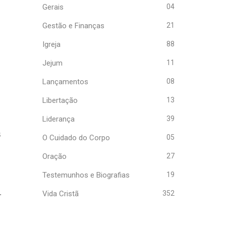
Gerais
04
Gestão e Finanças
21
Igreja
88
Jejum
11
Lançamentos
08
Libertação
13
Liderança
39
s
O Cuidado do Corpo
05
Oração
27
Testemunhos e Biografias
19
.
Vida Cristã
352