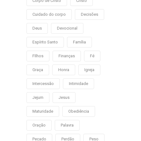
Corpo de Cristo
Cristo
Cuidado do corpo
Decisões
Deus
Devocional
Espírito Santo
Família
FIlhos
Finanças
Fé
Graça
Honra
Igreja
Intercessão
Intimidade
Jejum
Jesus
Maturidade
Obediência
Oração
Palavra
Pecado
Perdão
Peso