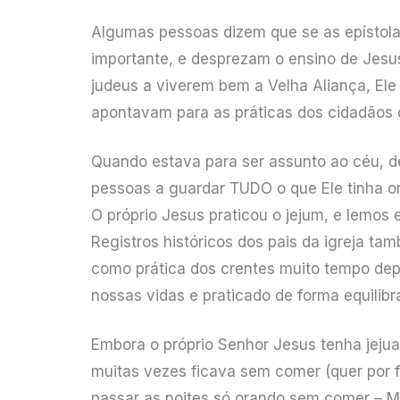
Algumas pessoas dizem que se as epístola
importante, e desprezam o ensino de Jesus 
judeus a viverem bem a Velha Aliança, Ele 
apontavam para as práticas dos cidadãos 
Quando estava para ser assunto ao céu, 
pessoas a guardar TUDO o que Ele tinha or
O próprio Jesus praticou o jejum, e lemos 
Registros históricos dos pais da igreja t
como prática dos crentes muito tempo depo
nossas vidas e praticado de forma equilibra
Embora o próprio Senhor Jesus tenha jejua
muitas vezes ficava sem comer (quer por f
passar as noites só orando sem comer – M