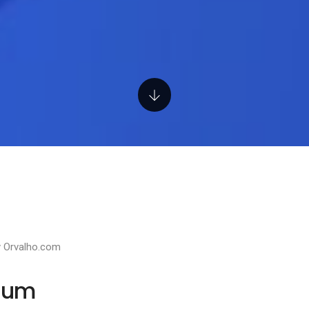
y
Orvalho.com
jum