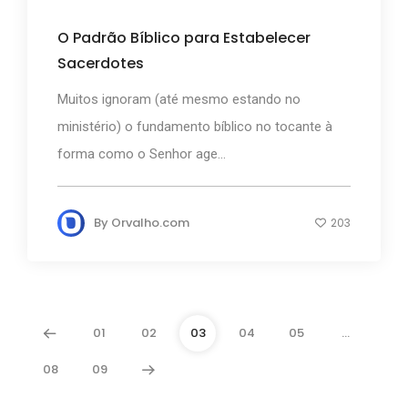
O Padrão Bíblico para Estabelecer
Sacerdotes
Muitos ignoram (até mesmo estando no
ministério) o fundamento bíblico no tocante à
forma como o Senhor age...
By
Orvalho.com
203
01
02
03
04
05
…
08
09