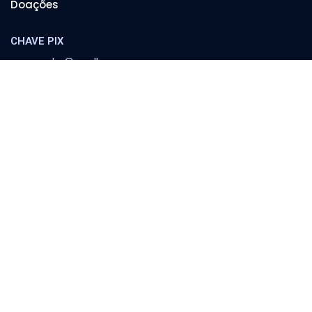
Doações
CHAVE PIX
cooperador@orvalho.com
MINISTÉRIO ORVALHO
Banco Itaú
Agência 8783 | C/C 04151-3
Escola Orvalho
Família
Política e Sociedade
Conferências