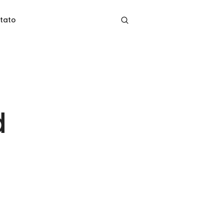
tato
d