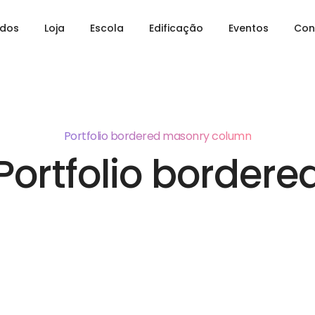
udos
Loja
Escola
Edificação
Eventos
Con
Portfolio bordered masonry column
Portfolio bordere