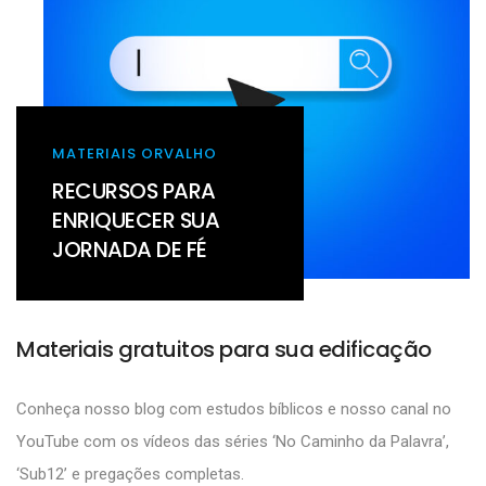
MATERIAIS ORVALHO
RECURSOS PARA
ENRIQUECER SUA
JORNADA DE FÉ
Materiais gratuitos para sua edificação
Conheça nosso blog com estudos bíblicos e nosso canal no
YouTube com os vídeos das séries ‘No Caminho da Palavra’,
‘Sub12’ e pregações completas.